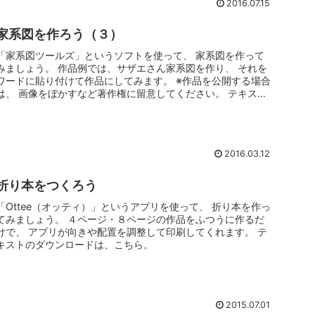
2016.07.15
家系図を作ろう（３）
「家系図ツールズ」というソフトを使って、 家系図を作って
みましょう。 作品例では、サザエさん家系図を作り、 それを
ワードに貼り付けて作品にしてみます。 ※作品を公開する場合
は、 画像をぼかすなど著作権に留意してください。 テキスト
のダウンロ...
2016.03.12
折り本をつくろう
「Ottee（オッティ）」というアプリを使って、 折り本を作っ
てみましょう。 ４ページ・８ページの作品をふつうに作るだ
けで、 アプリが向きや配置を調整して印刷してくれます。 テ
キストのダウンロードは、こちら。
2015.07.01