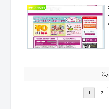
教材(各種紹介)
次
1
2