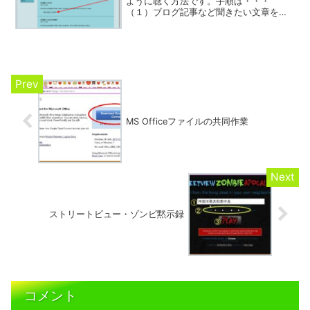
ように聴く方法です。手順は・・・
（１）ブログ記事など聞きたい文章を、
テキストファイルとして保存。（２）音
声化ソフトで、１のファイルをmp3に変
換。（３）スマホで音楽再生アプリを開
き、プレイリストを作成。先...
MS Officeファイルの共同作業
ストリートビュー・ゾンビ黙示録
コメント