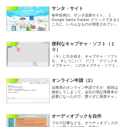
うです。酒のウンチクに自信のあるかた
は、チャレンジしてみ...
サンタ・サイト
パソコン
毎年恒例の、サンタ追跡サイト。 １．
Google Santa Tracker クリックできると
ころに、いろんなものが用意されていま
す。 空から降りてきたサンタをクリック
すると・・・ おなじみ、サンタのスカイ
ダイビング・ゲーム。 「PLAY」...
便利なキャプチャ・ソフト（１
パソコン
０）
（９）に引き続き、キャプチャ・ソフト
を。 ＃しつこい！ (^_^;) 「クリックキ
ャプチャー」 このキャプチャ・ソフトの
特長は、 「マウスをクリックした瞬間
に、自動的にどんどんキャプチャする」
という点。 テキストなど、操作説明を作
オンライン申請（2）
パソコン
成すると...
法務局のオンライン申請ですが、前回は
挫折してしまって。会社の登記簿謄本が
必要になったので、懲りずに再度チャレ
ンジ。前回と違って、謄本の取得は「電
子署名」が必要ありません。そのぶん、
可能性があるかと。あいかわらず、よく
わからない説明を延々と読...
オーディオブックを自作
パソコン
ブログ記事などを、オーディオブックの