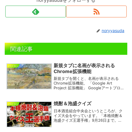
noryyasudaをフォローする
noryyasuda
関連記事
新規タブに名画が表示される
パソコン
Chrome拡張機能
新規タブを開くと、名画が表示される
Chrome拡張機能。 「Google Art
Project 拡張機能」 Googleアートプロジ
ェクトから、いろんな名画が表示されま
す。 ＝＝＝＝＝＝＝＝＝＝＝＝＝＝＝＝
＝＝＝＝＝＝＝＝＝＝＝＝＝＝＝＝...
焼酎＆泡盛クイズ
パソコン
日本酒造組合中央会というところが、ク
イズ大会をやっています。「本格焼酎＆
泡盛クイズ王選手権」9月26日まで。
「100問正解すると、焼酎がもらえる」と
のことでしたが、もう品切れとなったよ