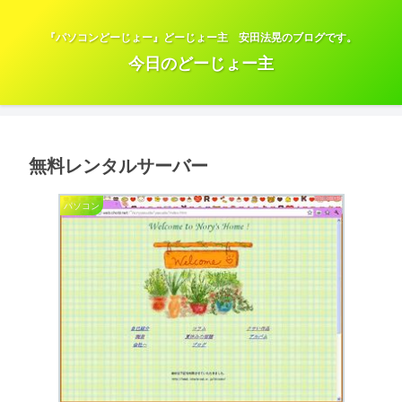
『パソコンどーじょー』どーじょー主 安田法晃のブログです。
今日のどーじょー主
無料レンタルサーバー
パソコン