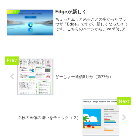
なミミズのような生き物が、自分。 操作
方法は・・・ 移動したい方向に、マウ...
Edgeが新しく
パソコン
ちょっとムッと来ることの多かったブラ
ウザ「Edge」ですが、新しくなったそう
です。こちらのページから、Ver83にア
ップデートできます。「DOWNLOAD」
をクリックして、入手したファイルを実
行するだけ。ちょっと期待できそうで
す。
どーじょー通信5月号（第77号）
２枚の画像の違いをチェック（２）