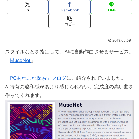
X
Facebook
LINE
コピー
2019.05.09
スタイルなどを指定して、AIに自動作曲させるサービス。
「
MuseNet
」
「PCあれこれ探索」ブログ
に、紹介されていました。
AI特有の違和感があまり感じられない、完成度の高い曲を
作ってくれます。