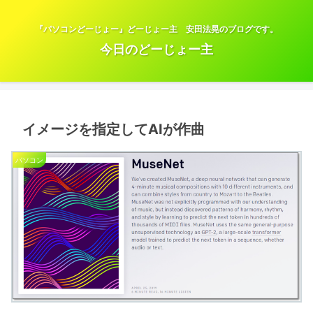
『パソコンどーじょー』どーじょー主 安田法晃のブログです。
今日のどーじょー主
イメージを指定してAIが作曲
パソコン