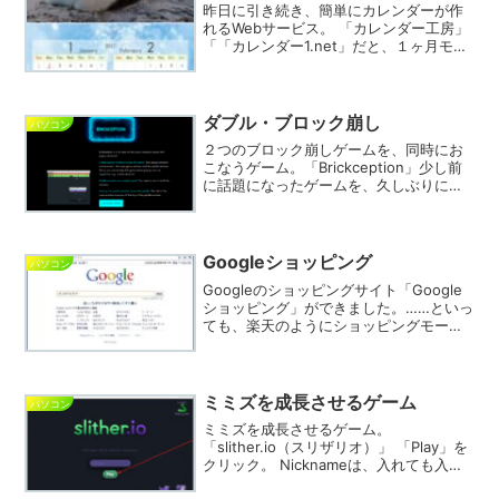
昨日に引き続き、簡単にカレンダーが作
れるWebサービス。 「カレンダー工房」
「「カレンダー1.net」だと、１ヶ月モノ
しか作れない。 ２ヶ月モノを作りた
い。」 という要望があったので、探して
みました。 レイアウトの選択肢が限られ
ていますが...
ダブル・ブロック崩し
パソコン
２つのブロック崩しゲームを、同時にお
こなうゲーム。「Brickception」少し前
に話題になったゲームを、久しぶりに遊
んでみました。小さいウィンドウと大き
いウィンドウ、２つとも同時にブロック
崩しをします。小ウィンドウが大ウィン
ドウのパドル...
Googleショッピング
パソコン
Googleのショッピングサイト「Google
ショッピング」ができました。……といっ
ても、楽天のようにショッピングモール
を作ったのではなく、いろいろなショッ
ピングサイトを、まとめて検索できるも
ののようです。ベータ版で、まだこれか
ら展開してい...
ミミズを成長させるゲーム
パソコン
ミミズを成長させるゲーム。
「slither.io（スリザリオ）」 「Play」を
クリック。 Nicknameは、入れても入れ
なくてもOK。 中央の小さな、ヘビのよう