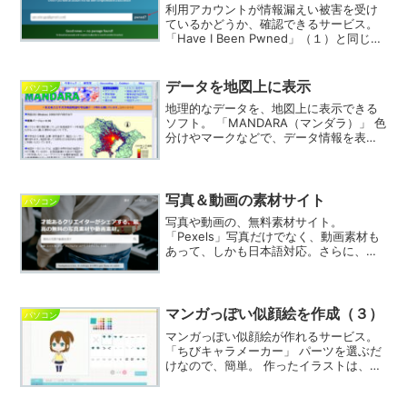
利用アカウントが情報漏えい被害を受け
ているかどうか、確認できるサービス。
「Have I Been Pwned」（１）と同じ
く、メールアドレスで流出チェック。
Webサービスの中には、情報流出事件を
起こしているところも。その結果、自分
データを地図上に表示
パソコン
のアカウン...
地理的なデータを、地図上に表示できる
ソフト。 「MANDARA（マンダラ）」 色
分けやマークなどで、データ情報を表示
できます。 かなり高度な機能があるよう
ですが、 マニュアルを見ても、むずかし
くてよくわかりません。 「仕事や、学校
の宿題の資...
写真＆動画の素材サイト
パソコン
写真や動画の、無料素材サイト。
「Pexels」写真だけでなく、動画素材も
あって、しかも日本語対応。さらに、い
ちいちログインしなくても、気前よくダ
ウンロードさせてくれます。人物写真・
動画も、外国人ですが、たくさんありま
す。日本語で、妙な制限を...
マンガっぽい似顔絵を作成（３）
パソコン
マンガっぽい似顔絵が作れるサービス。
「ちびキャラメーカー」 パーツを選ぶだ
けなので、簡単。 作ったイラストは、通
常利用であれば、商用でも自由に使わせ
てもらえます。 （「利用規約」参照。）