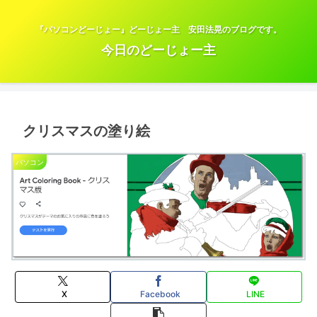
『パソコンどーじょー』どーじょー主 安田法晃のブログです。
今日のどーじょー主
クリスマスの塗り絵
パソコン
X
Facebook
LINE