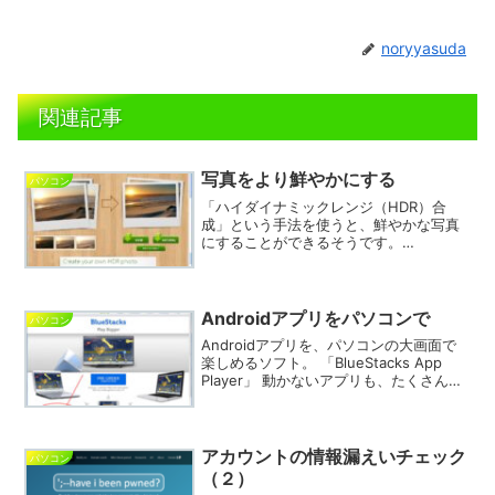
noryyasuda
関連記事
写真をより鮮やかにする
パソコン
「ハイダイナミックレンジ（HDR）合
成」という手法を使うと、鮮やかな写真
にすることができるそうです。
「YoHDR！」は、カンタンにHDR合成を
してくれるサイトです。（以下の画像
は、クリックで拡大します。）＝＝＝＝
＝＝＝＝＝＝＝＝＝＝＝＝＝＝...
Androidアプリをパソコンで
パソコン
Androidアプリを、パソコンの大画面で
楽しめるソフト。 「BlueStacks App
Player」 動かないアプリも、たくさんあ
るみたいです。 大画面で使いたいアプリ
があったら、試してみるといいかも。 ＝
＝＝＝＝＝＝＝＝＝＝＝＝＝＝...
アカウントの情報漏えいチェック
パソコン
（２）