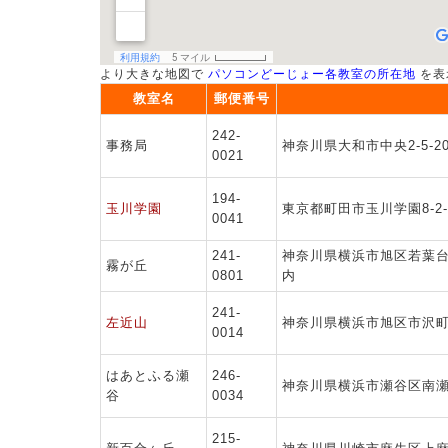
より大きな地図で
パソコンどーじょー各教室の所在地
を表
教室名
郵便番号
242-
事務局
神奈川県大和市中央2-5-2
0021
194-
玉川学園
東京都町田市玉川学園8-2
0041
241-
神奈川県横浜市旭区若葉台3
霧が丘
0801
内
241-
左近山
神奈川県横浜市旭区市沢町8
0014
はあとふる瀬
246-
神奈川県横浜市瀬谷区南瀬谷
谷
0034
215-