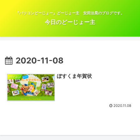
『パソコンどーじょー』どーじょー主 安田法晃のブログです。
今日のどーじょー主
2020-11-08
ぽすくま年賀状
パソコン
2020.11.08