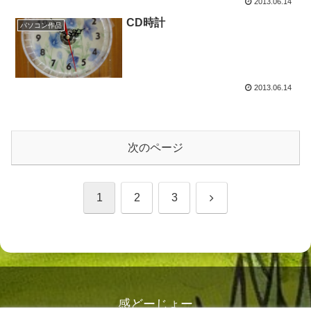
2013.06.14
CD時計
パソコン作品
2013.06.14
次のページ
次
1
2
3
へ
感どーじょー