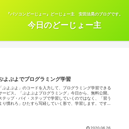
『パソコンどーじょー』どーじょー主 安田法晃のブログです。
今日のどーじょー主
ぷよぷよでプログラミング学習
「ぷよぷよ」のコードを入力して、プログラミング学習できる
サービス。「ぷよぷよプログラミング」今日から、無料公開。
ステップ・バイ・ステップで学習していくのではなく、「習う
より慣れろ」ひたすら写経していく形で、学習します。ですの
で、HTMLやJ...
2020.06.26