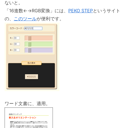
ないと。
「16進数←→RGB変換」には、
PEKO STEP
というサイト
の、
このツール
が便利です。
ワード文書に、適用。