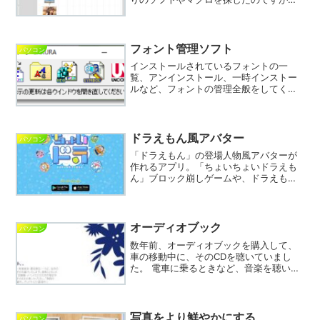
どうも、思ったように動作しないので、
作ってみました。こちらからダウンロー
ドできます。入手したファイルを解凍す
ると、「画像をセルに合わ...
フォント管理ソフト
パソコン
インストールされているフォントの一
覧、アンインストール、一時インストー
ルなど、フォントの管理全般をしてくれ
るソフト。「フォントインストーラー
SAKURA」フォントって、最初からグジ
ャグジャ入っていて、さらにあれこれ入
れているうちに、魔界みた...
ドラえもん風アバター
パソコン
「ドラえもん」の登場人物風アバターが
作れるアプリ。「ちょいちょいドラえも
ん」ブロック崩しゲームや、ドラえもん
キャラ風アバター作成などができる
Android/iOSアプリ。パソコンでできる
「アバターメーカー」も、公開中。トッ
プページの「アバタ...
オーディオブック
パソコン
数年前、オーディオブックを購入して、
車の移動中に、そのCDを聴いていまし
た。 電車に乗るときなど、音楽を聴いた
り携帯ゲームをしたりだけでなく、 「読
書」もいいと思います。 勉強の本なら、
毎日30分でも、１年で100時間程度の勉
強量になりま...
写真をより鮮やかにする
パソコン