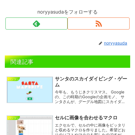
noryyasudaをフォローする
noryyasuda
関連記事
サンタのスカイダイビング・ゲー
パソコン
ム
今年も、もうじきクリスマス。 Google
の、この時期のGoogleの企画モノ、 サ
ンタさんが、グーグル地図にスカイダイ
ビングするゲームです。 「Santa Maps
Dive」 Web GLに対応しているブラウザ
でないと、動きません。 C...
セルに画像を合わせるマクロ
パソコン
エクセルで、セルの中に画像をピッタリ
と収めるマクロを作りました。希望どお
りのソフトやマクロを探したのですが、